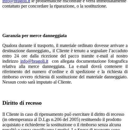
info@bragoli.it
le problematiche riscontrate e verrà immediatamente
contattato per concordare la riparazione, o la sostituzione.
Garanzia per merce danneggiata
Qualora durante il trasporto, il materiale ordinato dovesse arrivare a
destinazione danneggiato,, il Cliente è tenuto a segnalare l’accaduto
entro 24 ore dalla ricezione del pacco tramite e-mail al nostro
indirizzo
info@bragoli.it
con allegata documentazione fotografica
relativa alla merce danneggiata. La e-mail dovrà contenere il
riferimento del numero d’ordine e di spedizione e la richiesta di
rimborso ovvero richiesta di sostituzione del materiale danneggiato.
Nessun costo sarà imputato al Cliente.
Diritto di recesso
Il Cliente in caso di ripensamento può esercitare il diritto di recesso
(in ottemperanza al D.Lgs n.206 del 2005) restituendo il prodotto
acquistato e richiederne la sostituzione o il rimborso senza alcuna
penalità e senza specificarne i motivi. Le Spese di trasporto sono