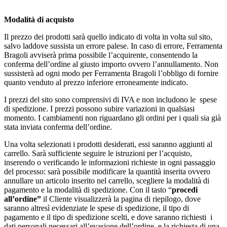
Modalità di acquisto
Il prezzo dei prodotti sarà quello indicato di volta in volta sul sito,
salvo laddove sussista un errore palese. In caso di errore, Ferramenta
Bragoli avviserà prima possibile l’acquirente, consentendo la
conferma dell’ordine al giusto importo ovvero l’annullamento. Non
sussisterà ad ogni modo per Ferramenta Bragoli l’obbligo di fornire
quanto venduto al prezzo inferiore erroneamente indicato.
I prezzi del sito sono comprensivi di IVA e non includono le spese
di spedizione. I prezzi possono subire variazioni in qualsiasi
momento. I cambiamenti non riguardano gli ordini per i quali sia già
stata inviata conferma dell’ordine.
Una volta selezionati i prodotti desiderati, essi saranno aggiunti al
carrello. Sarà sufficiente seguire le istruzioni per l’acquisto,
inserendo o verificando le informazioni richieste in ogni passaggio
del processo: sarà possibile modificare la quantità inserita ovvero
annullare un articolo inserito nel carrello, scegliere la modalità di
pagamento e la modalità di spedizione. Con il tasto “
procedi
all’ordine”
il Cliente visualizzerà la pagina di riepilogo, dove
saranno altresì evidenziate le spese di spedizione, il tipo di
pagamento e il tipo di spedizione scelti, e dove saranno richiesti i
dati personali necessari all’evasione dell’ordine, e la richiesta di una