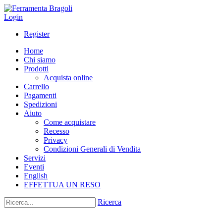
Login
Register
Home
Chi siamo
Prodotti
Acquista online
Carrello
Pagamenti
Spedizioni
Aiuto
Come acquistare
Recesso
Privacy
Condizioni Generali di Vendita
Servizi
Eventi
English
EFFETTUA UN RESO
Ricerca