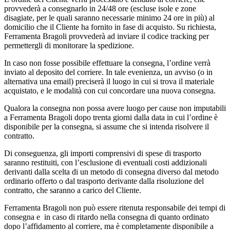
provvederà a consegnarlo in 24/48 ore (escluse isole e zone
disagiate, per le quali saranno necessarie minimo 24 ore in più) al
domicilio che il Cliente ha fornito in fase di acquisto. Su richiesta,
Ferramenta Bragoli provvederà ad inviare il codice tracking per
permettergli di monitorare la spedizione.
In caso non fosse possibile effettuare la consegna, l’ordine verrà
inviato al deposito del corriere. In tale evenienza, un avviso (o in
alternativa una email) preciserà il luogo in cui si trova il materiale
acquistato, e le modalità con cui concordare una nuova consegna.
Qualora la consegna non possa avere luogo per cause non imputabili
a Ferramenta Bragoli dopo trenta giorni dalla data in cui l’ordine è
disponibile per la consegna, si assume che si intenda risolvere il
contratto.
Di conseguenza, gli importi comprensivi di spese di trasporto
saranno restituiti, con l’esclusione di eventuali costi addizionali
derivanti dalla scelta di un metodo di consegna diverso dal metodo
ordinario offerto o dal trasporto derivante dalla risoluzione del
contratto, che saranno a carico del Cliente.
Ferramenta Bragoli non può essere ritenuta responsabile dei tempi di
consegna e in caso di ritardo nella consegna di quanto ordinato
dopo l’affidamento al corriere, ma è completamente disponibile a