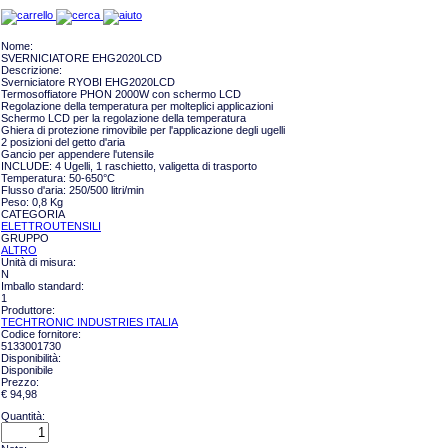
Nome:
SVERNICIATORE EHG2020LCD
Descrizione:
Sverniciatore RYOBI EHG2020LCD
Termosoffiatore PHON 2000W con schermo LCD
Regolazione della temperatura per molteplici applicazioni
Schermo LCD per la regolazione della temperatura
Ghiera di protezione rimovibile per l'applicazione degli ugelli
2 posizioni del getto d'aria
Gancio per appendere l'utensile
INCLUDE: 4 Ugelli, 1 raschietto, valigetta di trasporto
Temperatura: 50-650°C
Flusso d'aria: 250/500 litri/min
Peso: 0,8 Kg
CATEGORIA
ELETTROUTENSILI
GRUPPO
ALTRO
Unità di misura:
N
Imballo standard:
1
Produttore:
TECHTRONIC INDUSTRIES ITALIA
Codice fornitore:
5133001730
Disponibilità:
Disponibile
Prezzo:
€ 94,98
Quantità: